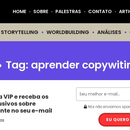
HOME
SOBRE
PALESTRAS
CONTATO
ART
STORYTELLING
WORLDBUILDING
ANÁLISES
Tag:
aprender copywiti
a VIP e receba os
usivos sobre
Nós não enviamos spam.
ente no seu e-mail
EU QUERO
as