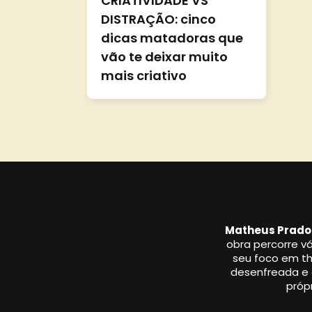
CRIATIVIDADE VS
DISTRAÇÃO: cinco
dicas matadoras que
vão te deixar muito
mais criativo
Matheus Prado
obra percorre vá
seu foco em thr
desenfreada e a
própr