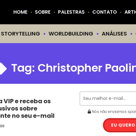
HOME
SOBRE
PALESTRAS
CONTATO
ART
STORYTELLING
WORLDBUILDING
ANÁLISES
Tag:
Christopher Paolin
a VIP e receba os
usivos sobre
Nós não enviamos spam.
ente no seu e-mail
EU QUERO
as