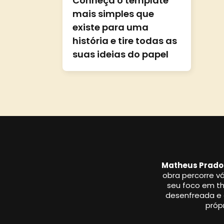
Conheça o template
mais simples que
existe para uma
história e tire todas as
suas ideias do papel
Matheus Prado
obra percorre vá
seu foco em thr
desenfreada e a
própr