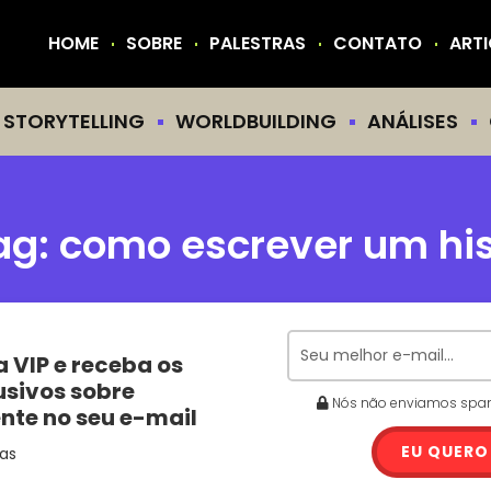
HOME
SOBRE
PALESTRAS
CONTATO
ART
STORYTELLING
WORLDBUILDING
ANÁLISES
ag:
como escrever um his
a VIP e receba os
usivos sobre
Nós não enviamos spam.
ente no seu e-mail
EU QUERO
as