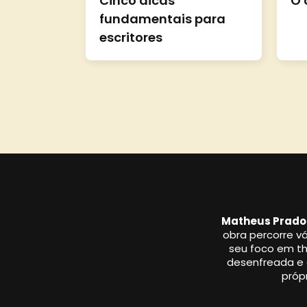
Cinco dicas
O 
fundamentais para
escritores
Matheus Prado
obra percorre vá
seu foco em thr
desenfreada e a
própr