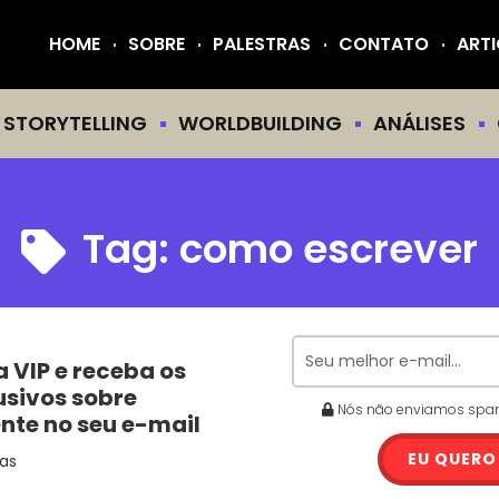
HOME
SOBRE
PALESTRAS
CONTATO
ART
STORYTELLING
WORLDBUILDING
ANÁLISES
Tag:
como escrever
a VIP e receba os
usivos sobre
Nós não enviamos spam.
ente no seu e-mail
EU QUERO
as