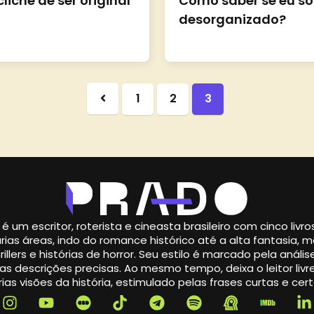
clichê de ser original
Como saber se eu s
desorganizado?
1
2
3
é um escritor, roterista e cineasta brasileiro com cinco livr
rias áreas, indo do romance histórico até a alta fantasia,
illers e histórias de horror. Seu estilo é marcado pela análise
s descrições precisas. Ao mesmo tempo, deixa o leitor livre
ias visões da história, estimulado pelas frases curtas e cert