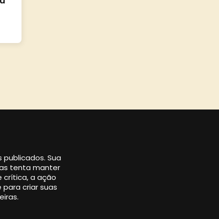
ou
os publicados. Sua
 mas tenta manter
 crítica, a ação
 para criar suas
eiras.