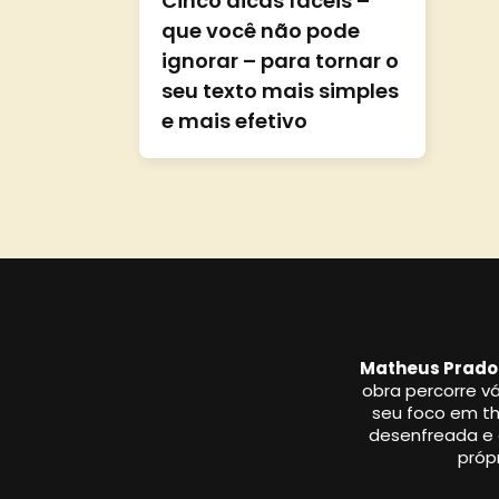
Cinco dicas fáceis –
que você não pode
ignorar – para tornar o
seu texto mais simples
e mais efetivo
Matheus Prado
obra percorre vá
seu foco em thr
desenfreada e a
própr