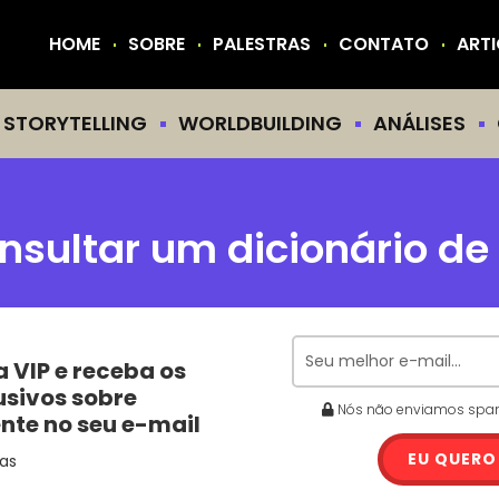
HOME
SOBRE
PALESTRAS
CONTATO
ART
STORYTELLING
WORLDBUILDING
ANÁLISES
nsultar um dicionário de
a VIP e receba os
usivos sobre
Nós não enviamos spam.
ente no seu e-mail
EU QUERO
as