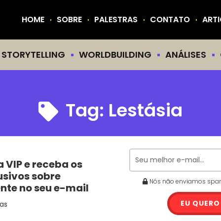
HOME
SOBRE
PALESTRAS
CONTATO
ART
STORYTELLING
WORLDBUILDING
ANÁLISES
Tag:
Lestásia
a VIP e receba os
usivos sobre
Nós não enviamos spam.
ente no seu e-mail
EU QUERO
as