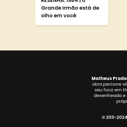
RESENHA: 1984 | o
Grande Irmão está de
olho em você
Matheus Prado
obra percorre vá
seu foco em thr
desenfreada e a
própr
© 2011-2024