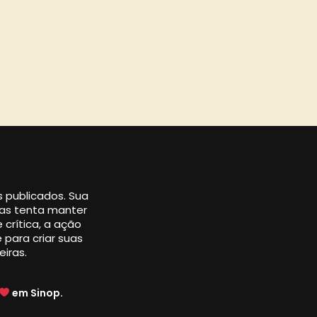
os publicados. Sua
 mas tenta manter
 crítica, a ação
 para criar suas
eiras.
em Sinop.