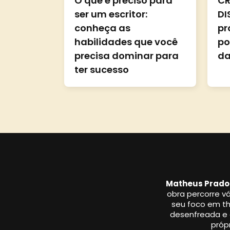
O que é preciso para
CR
ser um escritor:
DI
conheça as
pr
habilidades que você
po
precisa dominar para
da
ter sucesso
Matheus Prado
obra percorre vá
seu foco em thr
desenfreada e a
própr