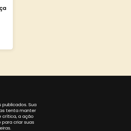
ça
os publicados. Sua
 mas tenta manter
 crítica, a ação
 para criar suas
eiras.