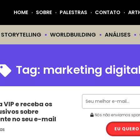
HOME
SOBRE
PALESTRAS
CONTATO
ART
STORYTELLING
WORLDBUILDING
ANÁLISES
Tag:
marketing digita
a VIP e receba os
usivos sobre
Nós não enviamos spam.
ente no seu e-mail
EU QUERO
as