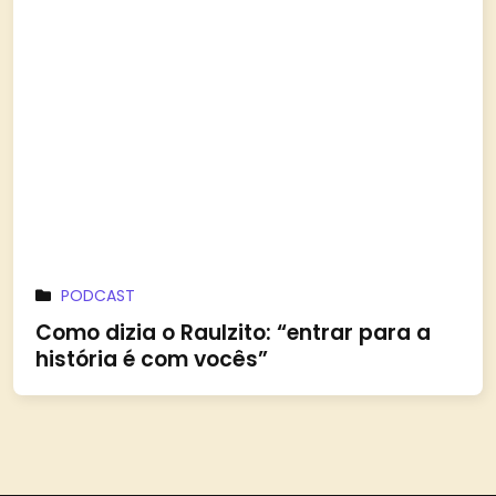
PODCAST
Como dizia o Raulzito: “entrar para a
história é com vocês”