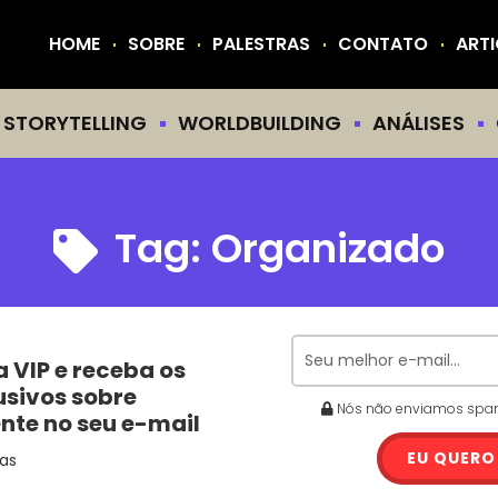
HOME
SOBRE
PALESTRAS
CONTATO
ART
STORYTELLING
WORLDBUILDING
ANÁLISES
Tag:
Organizado
a VIP e receba os
usivos sobre
Nós não enviamos spam.
ente no seu e-mail
EU QUERO
as