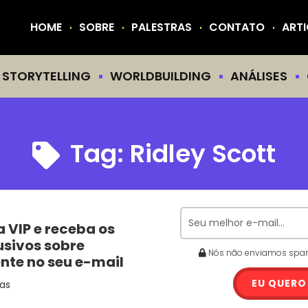
HOME
SOBRE
PALESTRAS
CONTATO
ART
STORYTELLING
WORLDBUILDING
ANÁLISES
Tag:
Ridley Scott
a VIP e receba os
usivos sobre
Nós não enviamos spam.
ente no seu e-mail
EU QUERO
as