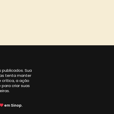
os publicados. Sua
 mas tenta manter
 crítica, a ação
 para criar suas
eiras.
em Sinop.