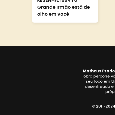
RESENHA: 1984 | o
Grande Irmão está de
olho em você
Matheus Prado
obra percorre vá
seu foco em thr
desenfreada e a
própr
© 2011-2024