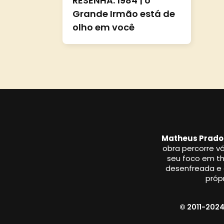
RESENHA: 1984 | o
Grande Irmão está de
olho em você
Matheus Prado
obra percorre vá
seu foco em thr
desenfreada e a
própr
© 2011-2024