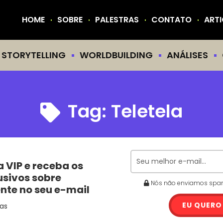
HOME
SOBRE
PALESTRAS
CONTATO
ART
STORYTELLING
WORLDBUILDING
ANÁLISES
Tag:
Teletela
a VIP e receba os
usivos sobre
Nós não enviamos spam.
ente no seu e-mail
EU QUERO
as