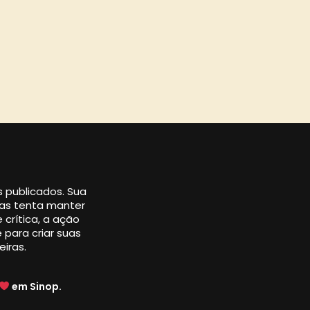
os publicados. Sua
 mas tenta manter
 crítica, a ação
 para criar suas
eiras.
em Sinop.