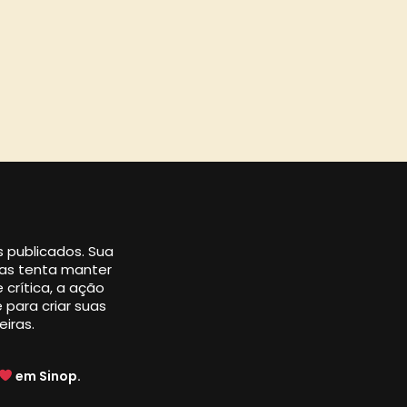
os publicados. Sua
 mas tenta manter
 crítica, a ação
 para criar suas
eiras.
em Sinop.