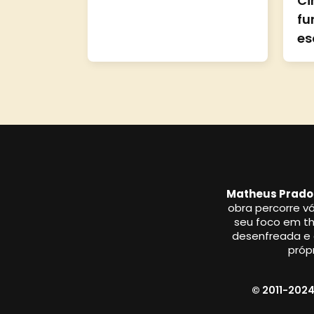
Ci
fu
es
Matheus Prado
obra percorre vá
seu foco em thr
desenfreada e a
própr
© 2011-2024