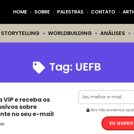
HOME
SOBRE
PALESTRAS
CONTATO
ART
STORYTELLING
WORLDBUILDING
ANÁLISES
Tag:
UEFB
a VIP e receba os
usivos sobre
Nós não enviamos spam.
ente no seu e-mail
EU QUERO
as