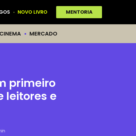
IGOS
NOVO LIVRO
MENTORIA
CINEMA
MERCADO
m primeiro
 leitores e
min