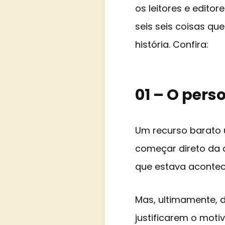
os leitores e editor
seis seis coisas q
história. Confira:
01 – O per
Um recurso barato u
começar direto da aç
que estava acontece
Mas, ultimamente, d
justificarem o moti