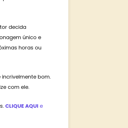
tor decida
rsonagem único e
róximas horas ou
e incrivelmente bom.
ize com ele.
s.
CLIQUE AQUI
e