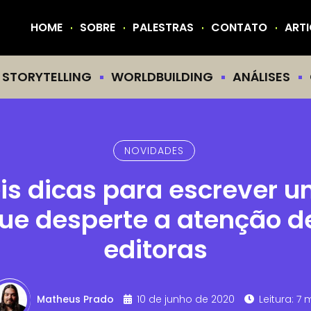
HOME
SOBRE
PALESTRAS
CONTATO
ART
STORYTELLING
WORLDBUILDING
ANÁLISES
NOVIDADES
eis dicas para escrever u
ue desperte a atenção de
editoras
Matheus Prado
10 de junho de 2020
Leitura: 7 