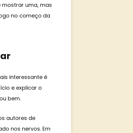
 te mostrar uma, mas
 logo no começo da
tar
ais interessante é
cio e explicar o
nou bem.
dos autores de
dado nos nervos. Em