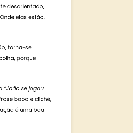
te desorientado,
Onde elas estão.
o, torna-se
colha, porque
mo
“João se jogou
frase boba e clichê,
a ação é uma boa