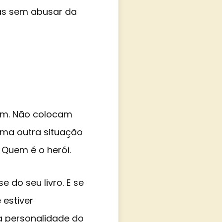
mas sem abusar da
tem. Não colocam
 uma outra situação
 Quem é o herói.
 do seu livro. E se
 estiver
a personalidade do