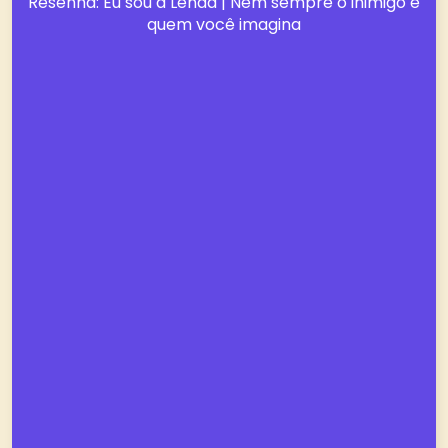
Resenha: Eu sou a Lenda | Nem sempre o inimigo é
quem você imagina