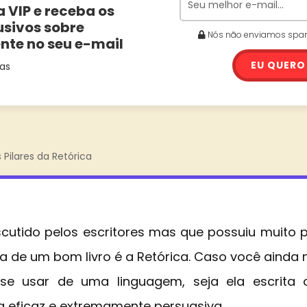
a VIP e receba os
usivos sobre
Nós não enviamos spam.
ente no seu e-mail
EU QUERO
as
 Pilares da Retórica
utido pelos escritores mas que possuiu muito p
ita de um bom livro é a Retórica. Caso você ainda n
e usar de uma linguagem, seja ela escrita 
 eficaz e extremamente persuasiva.