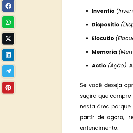
Inventio
(Inve
Dispositio
(Dis
Elocutio
(Eloc
Memoria
(Mem
Actio
(Ação)
: 
Se você deseja apr
sugiro que compre l
nesta área porque o
partir de agora, ir
entendimento.