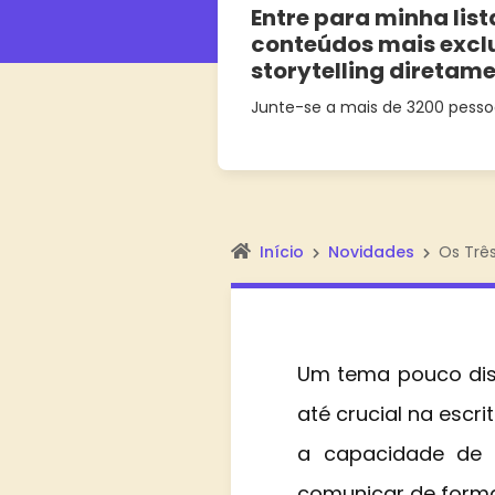
Entre para minha list
conteúdos mais excl
storytelling diretam
Junte-se a mais de 3200 pesso
Início
Novidades
Os Três
Um tema pouco disc
até crucial na escr
a capacidade de s
comunicar de forma