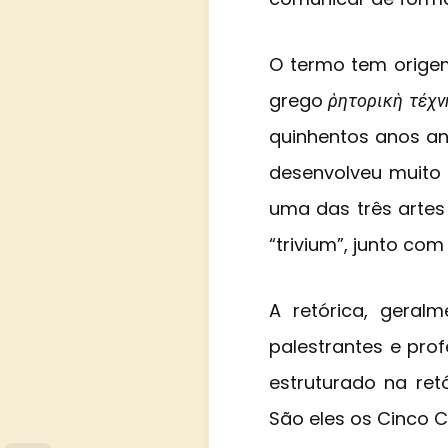
O termo tem orige
grego
ῥητορικὴ τέχν
quinhentos anos ant
desenvolveu muito b
uma das três artes 
“trivium”, junto co
A retórica, geral
palestrantes e prof
estruturado na ret
São eles os Cinco 