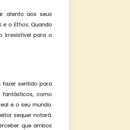
tar atento aos seus
s
e o
Ethos
. Quando
irresistível para o
m fazer sentido para
 fantásticos, como
real e o seu mundo.
eitor sequer notará.
perceber que ambos