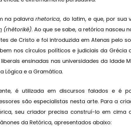
m na palavra
rhetorica
, do latim, e que, por sua 
η (rhêtorikê)
. Ao que se sabe, a retórica nasceu na
es de Cristo e foi introduzida em Atenas pelo sof
em nos círculos políticos e judiciais da Grécia an
liberais ensinadas nas universidades da Idade M
m a Lógica e a Gramática.
mente, é utilizada em discursos falados e é p
essores são especialistas nesta arte. Para a cr
órica, seu criador precisa construí-lo em cima 
Cânones da Retórica, apresentados abaixo: