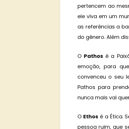
pertencem ao mesmo
ele viva em um mu
as referências a b
do gênero. Além dis
O
Pathos
é a Paixã
emoção, para que 
convenceu o seu le
Pathos para prend
nunca mais vai quere
O
Ethos
é a Ética. 
pessoa ruim, que s