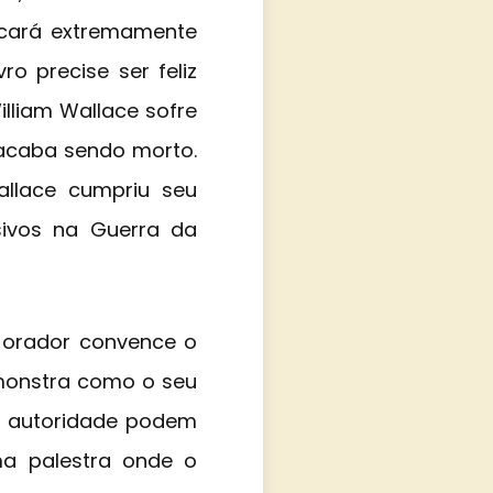
icará extremamente
o precise ser feliz
lliam Wallace sofre
m acaba sendo morto.
allace cumpriu seu
sivos na Guerra da
orador convence o
emonstra como o seu
ua autoridade podem
uma palestra onde o