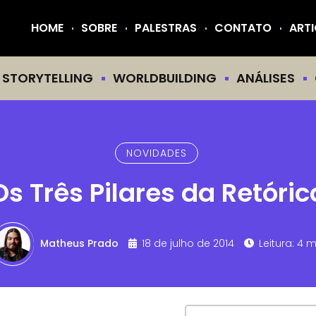
HOME
SOBRE
PALESTRAS
CONTATO
ART
STORYTELLING
WORLDBUILDING
ANÁLISES
NOVIDADES
Os Três Pilares da Retóric
Matheus Prado
18 de julho de 2014
Leitura: 4 m