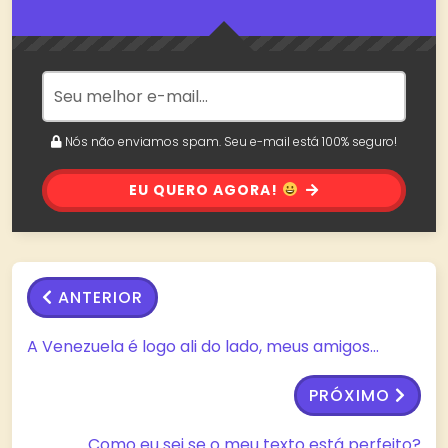
Nós não enviamos spam. Seu e-mail está 100% seguro!
EU QUERO AGORA!
ANTERIOR
A Venezuela é logo ali do lado, meus amigos…
PRÓXIMO
Como eu sei se o meu texto está perfeito?