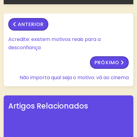
ANTERIOR
Acredite: existem motivos reais para a
desconfiança
PRÓXIMO
Não importa qual seja o motivo: vá ao cinema
Artigos Relacionados