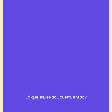
Já que #EleNão… quem, então?